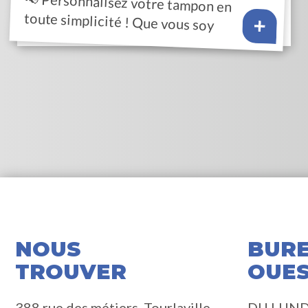
📢 Personnalisez votre tampon en
toute simplicité ! Que vous soy
NOUS
BUR
TROUVER
OUE
388 rue des métiers, Tourlaville
DU LUND