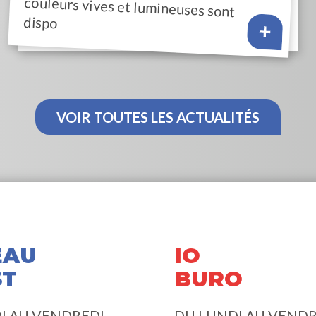
dispo
VOIR TOUTES LES ACTUALITÉS
EAU
IO
ST
BURO
I AU VENDREDI
DU LUNDI AU VENDR