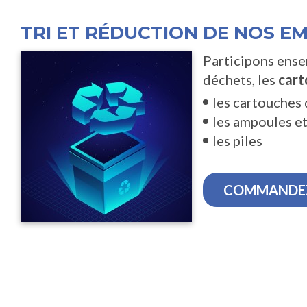
TRI ET RÉDUCTION DE NOS E
Participons ensem
déchets, les
cart
les cartouches
les ampoules et
les piles
COMMANDEZ