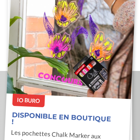
IO BURO
DISPONIBLE EN BOUTIQUE
!
Les pochettes Chalk Marker aux
couleurs vives et lumineuses sont